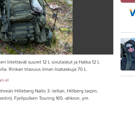
n liitettävät suuret 12 L sivutaskut ja Hatka 12 L
a. Rinkan tilavuus ilman lisätaskuja 70 L.
ri-xl
hreän Hilleberg Nallo 3 -teltan, Hillberg tarpin,
itin), Fjellpulken Touring 165 -ahkion, ym.