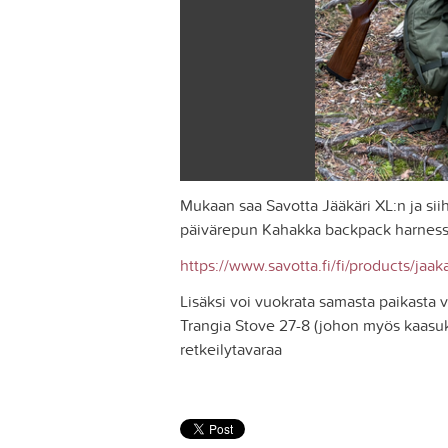
Mukaan saa Savotta Jääkäri XL:n ja siihe
päivärepun Kahakka backpack harnessill
https://www.savotta.fi/fi/products/jaaka
Lisäksi voi vuokrata samasta paikasta vi
Trangia Stove 27-8 (johon myös kaasuke
retkeilytavaraa