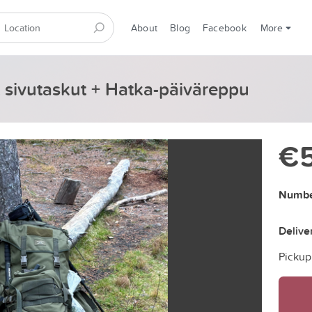
About
Blog
Facebook
More
t sivutaskut + Hatka-päiväreppu
€
Numbe
Delive
Pickup