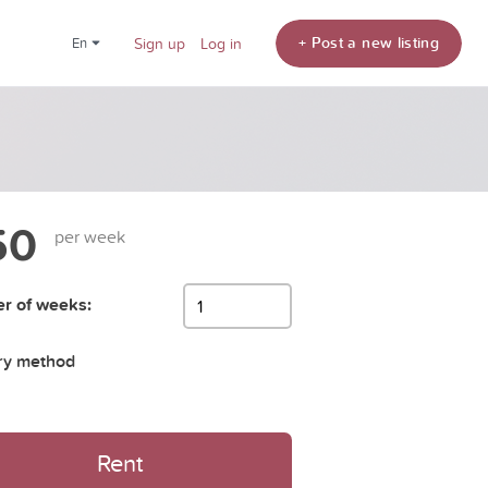
+ Post a new listing
en
Sign up
Log in
50
per week
r of weeks:
ry method
Rent