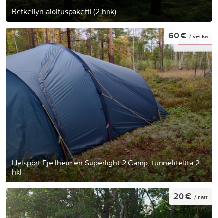
Retkeilyn aloituspaketti (2 hnk)
60 €
/ vecka
Helsport Fjellheimen Superlight 2 Camp, tunneliteltta 2
hkl
20 €
/ natt