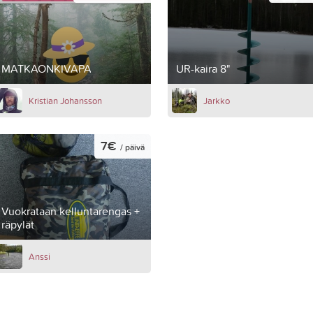
MATKAONKIVAPA
UR-kaira 8"
Kristian Johansson
Jarkko
7€
/ päivä
Vuokrataan kelluntarengas +
räpylät
Anssi