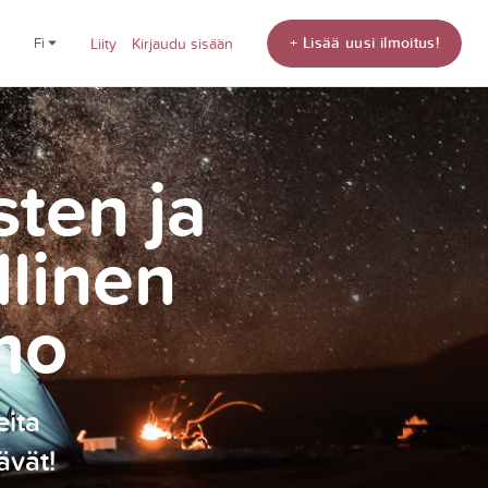
+ Lisää uusi ilmoitus!
fi
Liity
Kirjaudu sisään
sten ja
llinen
mo
eita
ävät!