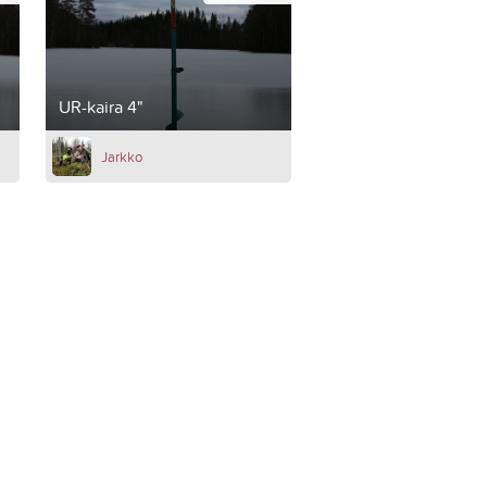
UR-kaira 4"
Jarkko