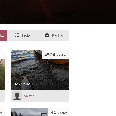
ko
Lista
Kartta
450€
ko
/ viikko
Jokivene
Valtteri
4€
vä
/ päivä