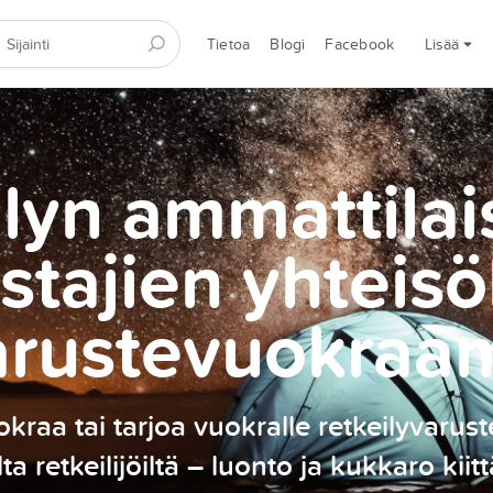
Tietoa
Blogi
Facebook
Lisää
lyn ammattilai
stajien yhteisö
arustevuokraa
kraa tai tarjoa vuokralle retkeilyvarust
ilta retkeilijöiltä – luonto ja kukkaro kiitt