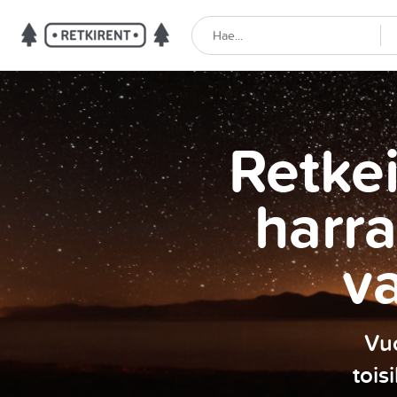
Retkei
harra
v
Vuo
tois