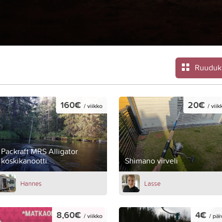
Ruuduk
160€
20€
/ viikko
/ viik
Packraft MRS Alligator
koskikanootti
Shimano virveli
Hannes
Lasse
8,60€
4€
/ viikko
/ päi