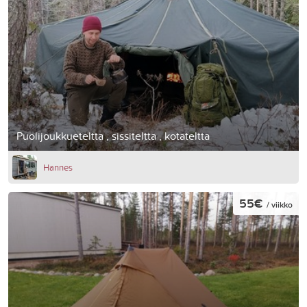
Puolijoukkueteltta , sissiteltta , kotateltta
Hannes
55€
/ viikko