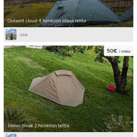
Outwell cloud 4 henkilön tilava teltta
Juha
50€
/ viikko
Trimm bivak 2 henkilön teltta