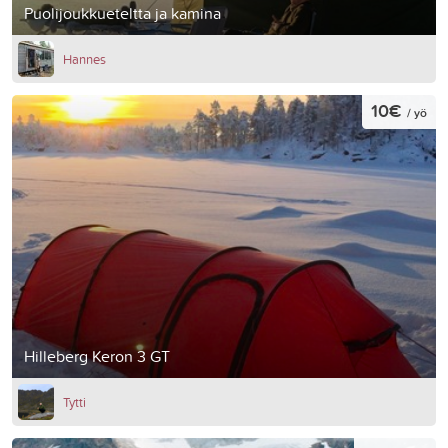
Puolijoukkueteltta ja kamina
Hannes
10€
/ yö
Hilleberg Keron 3 GT
Tytti