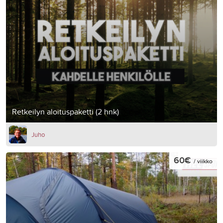
Retkeilyn aloituspaketti (2 hnk)
Juho
60€
/ viikko