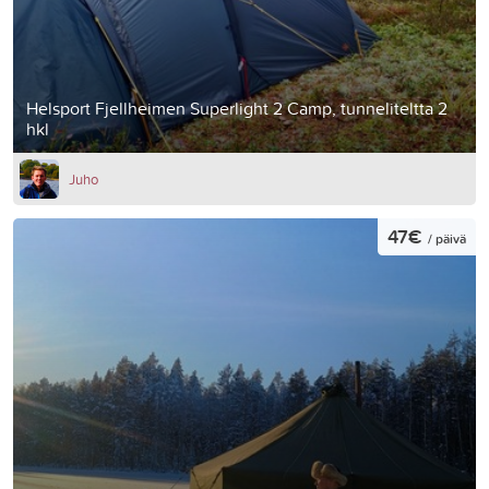
Helsport Fjellheimen Superlight 2 Camp, tunneliteltta 2
hkl
Juho
47€
/ päivä