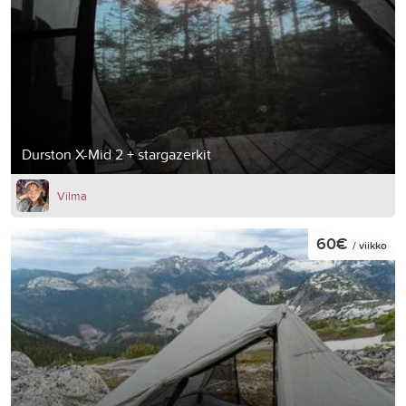
Durston X-Mid 2 + stargazerkit
Vilma
60€
/ viikko