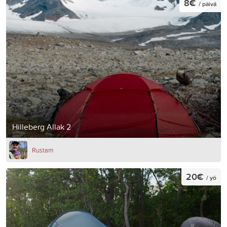
8€
/ päivä
Hilleberg Allak 2
Rustam
20€
/ yö