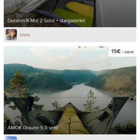
Durston X-Mid 2 Solid + stargazerkit
Vilma
15€
/ päivä
AMOK Draumr 5.0 setti