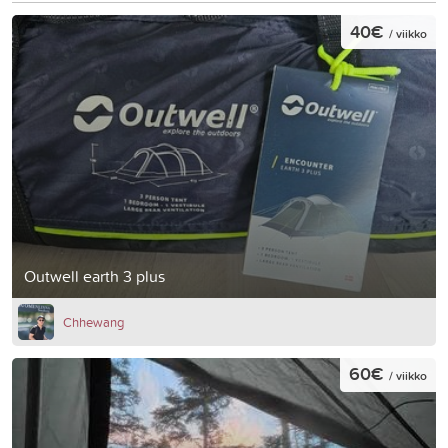
40€
/ viikko
Outwell earth 3 plus
Chhewang
60€
/ viikko