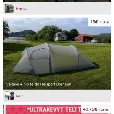
Hannes
15€
/ päivä
Valtava 4 hlö teltta Helsport Breheim
Kalle
40,75€
/ viikko