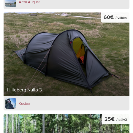
Arttu August
60€
/ viikko
HIlleberg Nallo 3
Kustaa
25€
/ päivä