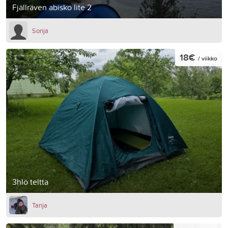
Fjällräven abisko lite 2
Sonja
18€
/ viikko
3hlö teltta
Tanja