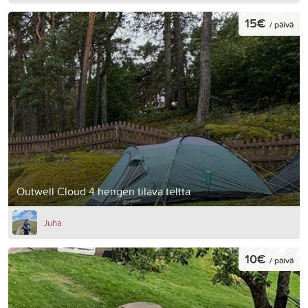
15€
/ päivä
Outwell Cloud 4 hengen tilava teltta
Juha
10€
/ päivä