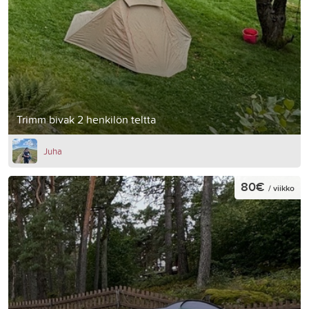
Trimm bivak 2 henkilön teltta
Juha
80€
/ viikko