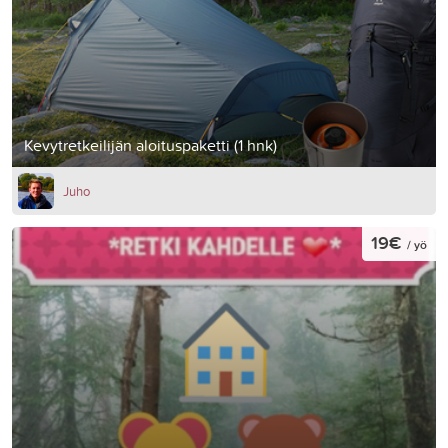
Kevytretkeilijän aloituspaketti (1 hnk)
Juho
19€
/ yö