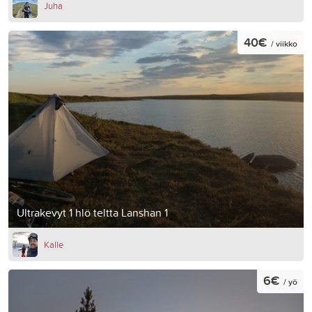
Juha
40€
/ viikko
Ultrakevyt 1 hlö teltta Lanshan 1
Kalle
6€
/ yö