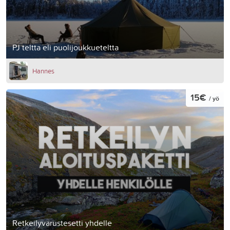
PJ teltta eli puolijoukkueteltta
Hannes
15€
/ yö
Retkeilyvarustesetti yhdelle