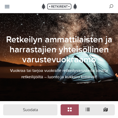
Retkeilyn ammattilaisten ja
harrastajien yhteisöllinen
varustevuokraamo
Vuokraa tai tarjoa vuokralle retkeilyvarusteita toisilta
retkeilijöiltä – luonto ja kukkaro kiittävät!
Suodata