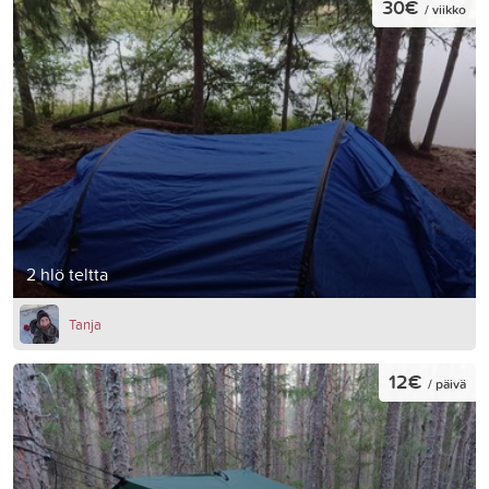
30€
/ viikko
2 hlö teltta
Tanja
12€
/ päivä