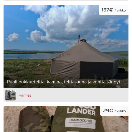
197€
/ viikko
Puolijoukkueteltta, kamina, telttasauna ja kenttä sängyt.
Hannes
29€
/ viikko