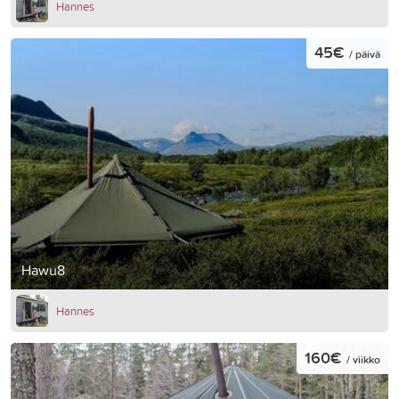
Hannes
45€
/ päivä
Hawu8
Hannes
160€
/ viikko