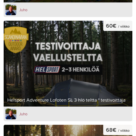
Juho
60€
/ viikko
Helsport Adventure Lofoten SL 3 hlö teltta * testivoittaja
Juho
68€
/ viikko