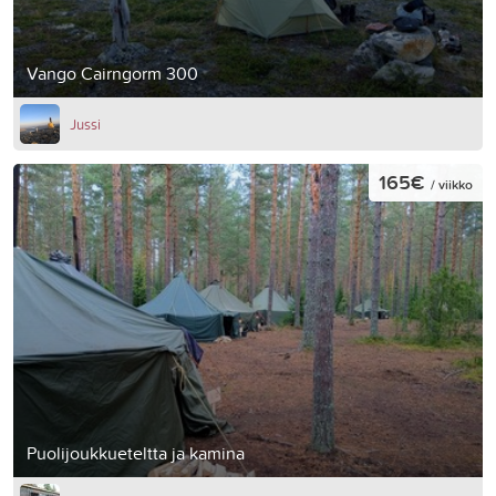
Vango Cairngorm 300
Jussi
165€
/ viikko
Puolijoukkueteltta ja kamina