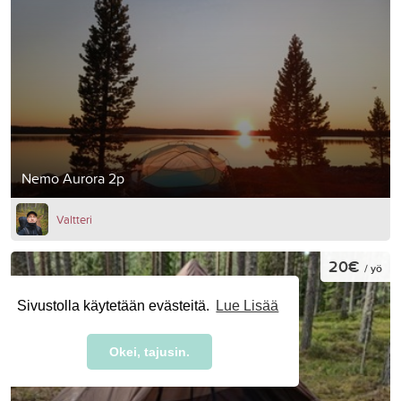
Nemo Aurora 2p
Valtteri
20€
/ yö
Sivustolla käytetään evästeitä.
Lue Lisää
Okei, tajusin.