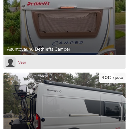
Asuntovaunu Dethleffs Camper
Vesa
40€
/ päivä