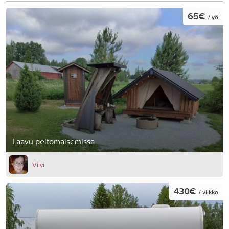
65€
/ yö
Laavu peltomaisemissa
Viivi
430€
/ viikko