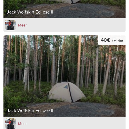
Jack Wolfskin Eclipse II
Meeri
40€
/ viikko
Jack Wolfskin Eclipse II
Meeri