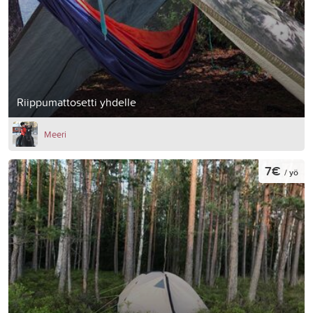
Riippumattosetti yhdelle
Meeri
7€
/ yö