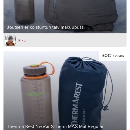
Joutsen erikoistunturi talvimakuupussi
Riku
30€
/ viikko
Therm-a-Rest NeoAir XTherm MAX Mat Regular