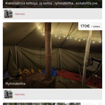
Kaminallisia telttoja, pj teltta , ryhmäteltta , kotateltta jne
Hannes
170€
/ viikko
Ryhmäteltta
Hannes