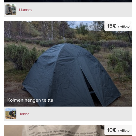
Hannes
15€
/ viikko
Kolmen hengen teltta
Jenna
10€
/ viikko