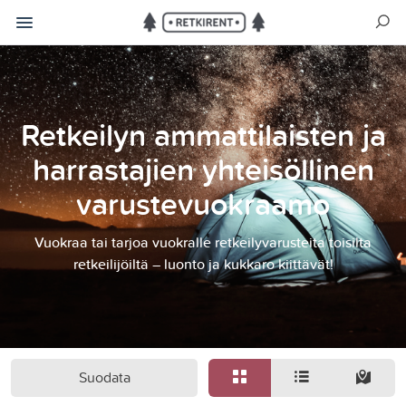
Retkeilyn ammattilaisten ja
harrastajien yhteisöllinen
varustevuokraamo
Vuokraa tai tarjoa vuokralle retkeilyvarusteita toisilta
retkeilijöiltä – luonto ja kukkaro kiittävät!
Suodata