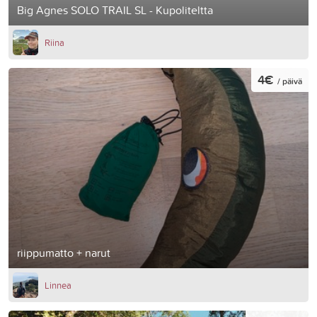
Big Agnes SOLO TRAIL SL - Kupoliteltta
Riina
4€
/ päivä
riippumatto + narut
Linnea