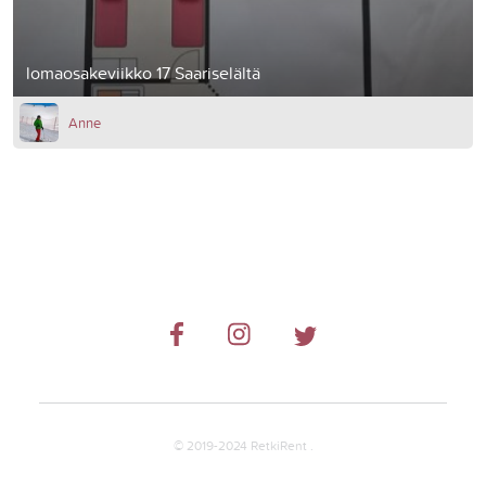
lomaosakeviikko 17 Saariselältä
Anne
© 2019-2024 RetkiRent .