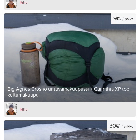
Riku
9€
/ päivä
Big Agnes Crosho untuvamakuupussi + Carinthia XP top
kuitumakuupu
Riku
30€
/ viikko