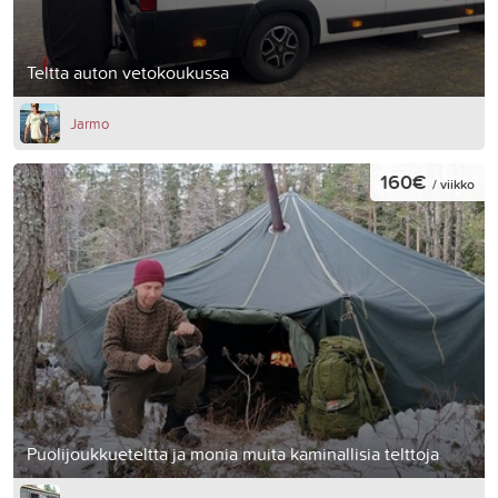
Teltta auton vetokoukussa
Jarmo
160€
/ viikko
Puolijoukkueteltta ja monia muita kaminallisia telttoja