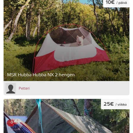
10€
/ päivä
MSR Hubba Hubba NX 2 hengen
Petteri
25€
/ viikko