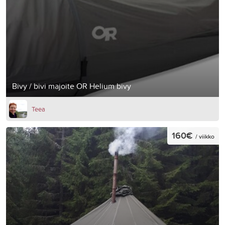
Bivy / bivi majoite OR Helium bivy
Teea
160€
/ viikko