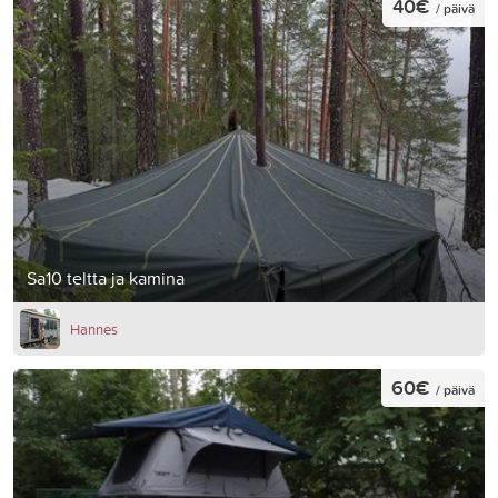
40€
/ päivä
Sa10 teltta ja kamina
Hannes
60€
/ päivä