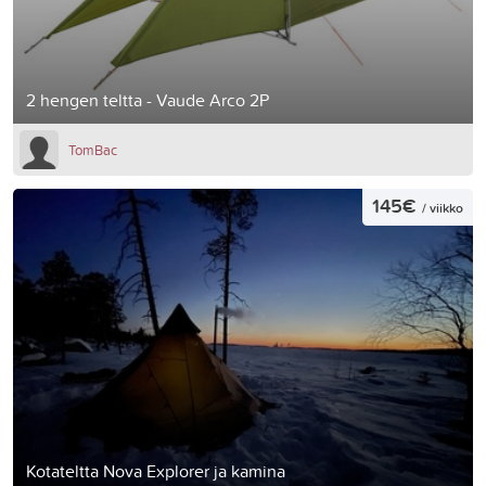
2 hengen teltta - Vaude Arco 2P
TomBac
145€
/ viikko
Kotateltta Nova Explorer ja kamina