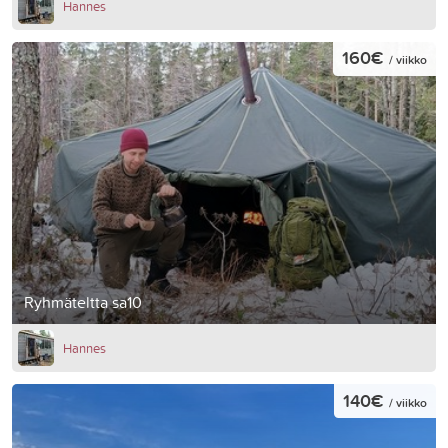
Hannes
160€
/ viikko
Ryhmäteltta sa10
Hannes
140€
/ viikko