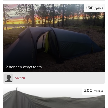
15€
/ päivä
2 hengen kevyt teltta
Valtteri
20€
/ viikko