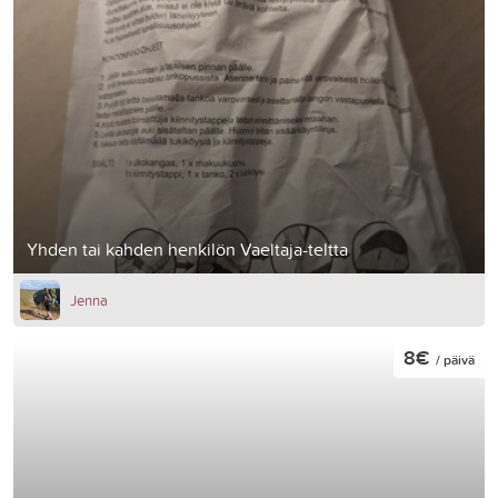
Yhden tai kahden henkilön Vaeltaja-teltta
Jenna
8€
/ päivä