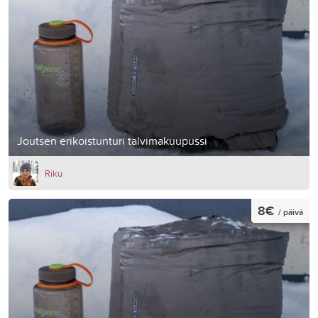
Joutsen erikoistunturi talvimakuupussi
Riku
8€
/ päivä