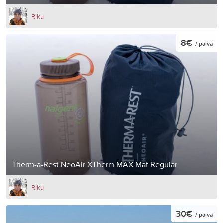
Riku
8€
/ päivä
Therm-a-Rest NeoAir XTherm MAX Mat Regular
Riku
30€
/ päivä