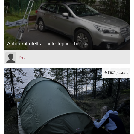
Auton kattoteltta Thule Tepui kahdelle
Petri
60€
/ viikko