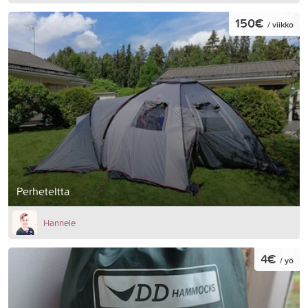
150€
/ viikko
Perheteltta
Hannele
4€
/ yö