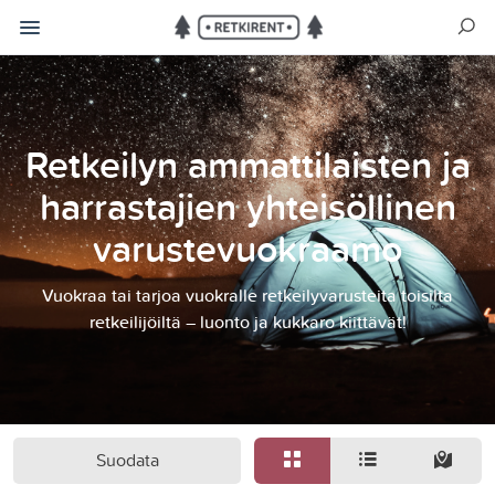
Retkeilyn ammattilaisten ja
harrastajien yhteisöllinen
varustevuokraamo
Vuokraa tai tarjoa vuokralle retkeilyvarusteita toisilta
retkeilijöiltä – luonto ja kukkaro kiittävät!
Suodata