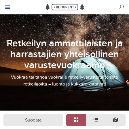
Retkeilyn ammattilaisten ja
harrastajien yhteisöllinen
varustevuokraamo
Vuokraa tai tarjoa vuokralle retkeilyvarusteita toisilta
retkeilijöiltä – luonto ja kukkaro kiittävät!
Suodata