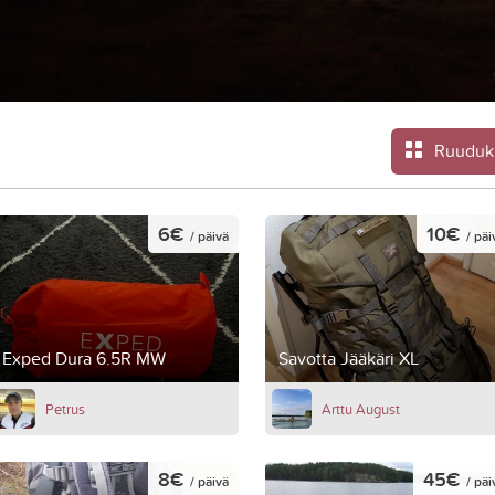
Ruuduk
6€
10€
/ päivä
/ päi
Exped Dura 6.5R MW
Savotta Jääkäri XL
Petrus
Arttu August
8€
45€
/ päivä
/ päi