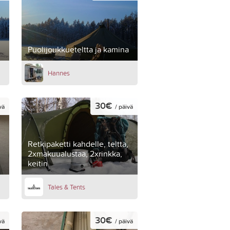
Puolijoukkueteltta ja kamina
Hannes
30€
vä
/ päivä
Retkipaketti kahdelle, teltta,
2xmakuualustaa, 2xrinkka,
keitin
Tales & Tents
30€
vä
/ päivä