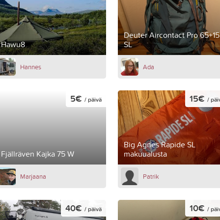
Deuter Aircontact Pro 65+15
Hawu8
SL
Hannes
Ada
5€
15€
/ päivä
/ päi
Big Agnes Rapide SL
Fjällräven Kajka 75 W
makuualusta
Marjaana
Patrik
40€
10€
/ päivä
/ päi