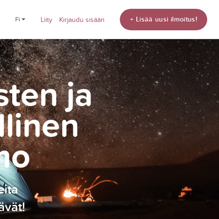
+ Lisää uusi ilmoitus!
fi
Liity
Kirjaudu sisään
sten ja
llinen
mo
eita
ävät!