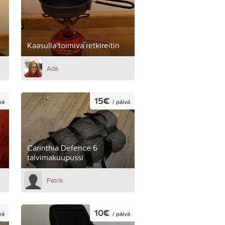
Kaasulla toimiva retkireitin
Ada
15€
vä
/ päivä
Carinthia Defence 6
talvimakuupussi
Patrik
10€
vä
/ päivä