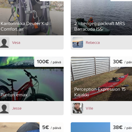
Kantorinkka Deuter Kid
2 - hengen packraft MRS
Comfort air
Barracuda ISS
Vesa
Rebecca
100€
30€
/ päivä
/ päi
Perception Expression 15
Tunturi emax
Kajakki
Jesse
Ville
5€
38€
/ päivä
/ päi