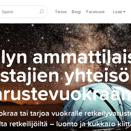
Tietoa
Blogi
Facebook
Lisää
lyn ammattilai
stajien yhteisö
arustevuokraa
kraa tai tarjoa vuokralle retkeilyvarust
ilta retkeilijöiltä – luonto ja kukkaro kiitt