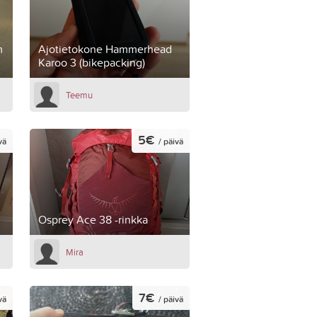
m
Ajotietokone Hammerhead
Karoo 3 (bikepacking)
Teemu
5€
vä
/ päivä
Osprey Ace 38 -rinkka
Mira
7€
vä
/ päivä