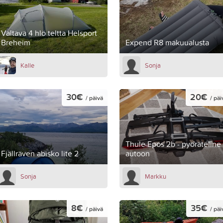
Valtava 4 hlö teltta Helsport
Breheim
Expend R8 makuualusta
Kalle
Sonja
30€
20€
/ päivä
/ päi
Thule Epos 2b - pyöräteline
Fjällräven abisko lite 2
autoon
Sonja
Markku
8€
35€
/ päivä
/ päi