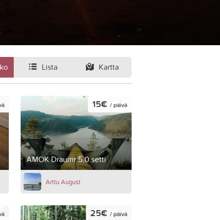
ko
Lista
Kartta
15€
vä
/ päivä
AMOK Draumr 5.0 setti
Arttu August
25€
vä
/ päivä