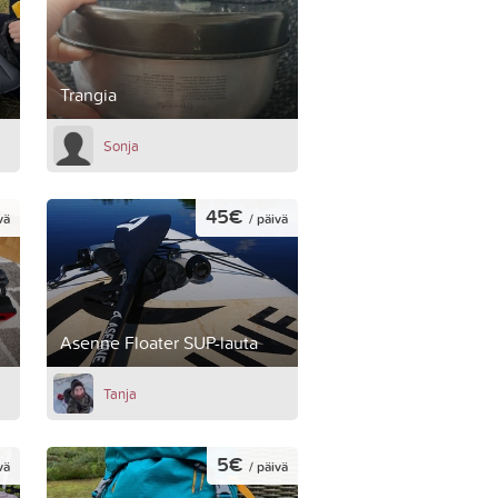
Trangia
Sonja
45€
vä
/ päivä
Asenne Floater SUP-lauta
Tanja
5€
vä
/ päivä