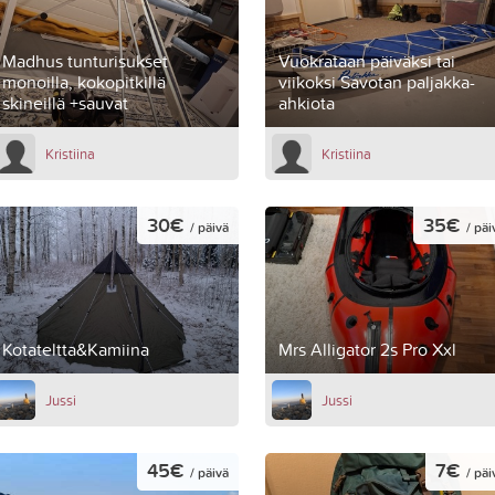
Madhus tunturisukset
Vuokrataan päiväksi tai
monoilla, kokopitkillä
viikoksi Savotan paljakka-
skineillä +sauvat
ahkiota
Kristiina
Kristiina
30€
35€
/ päivä
/ päi
Kotateltta&Kamiina
Mrs Alligator 2s Pro Xxl
Jussi
Jussi
45€
7€
/ päivä
/ päi