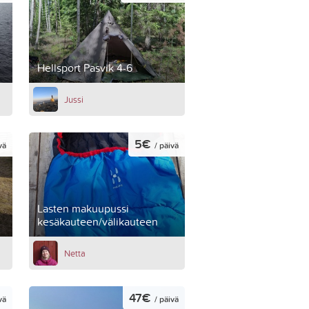
Hellsport Pasvik 4-6
Jussi
5€
vä
/ päivä
Lasten makuupussi
kesäkauteen/välikauteen
Netta
47€
vä
/ päivä