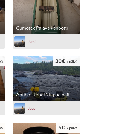
Gumotex Palava kanootti
Jussi
30€
vä
/ päivä
Anfibio Rebel 2K packraft
Jussi
5€
vä
/ päivä