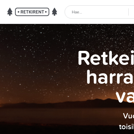
Retkei
harra
v
Vuo
tois