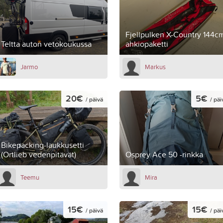
Fjellpulken X-Country 144c
Teltta auton vetokoukussa
ahkiopaketti
Jarmo
Markus
20€
5€
/ päivä
/ päi
Bikepacking-laukkusetti
(Ortlieb vedenpitävät)
Osprey Ace 50 -rinkka
Teemu
Mira
15€
15€
/ päivä
/ päi