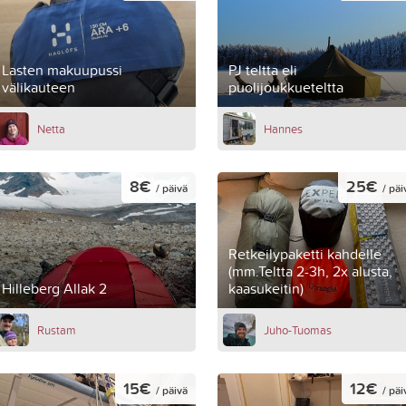
Lasten makuupussi
PJ teltta eli
välikauteen
puolijoukkueteltta
Netta
Hannes
8€
25€
/ päivä
/ päi
Retkeilypaketti kahdelle
(mm.Teltta 2-3h, 2x alusta,
Hilleberg Allak 2
kaasukeitin)
Rustam
Juho-Tuomas
15€
12€
/ päivä
/ päi