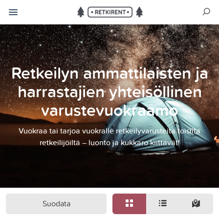
Retkeilyn ammattilaisten ja
harrastajien yhteisöllinen
varustevuokraamo
Vuokraa tai tarjoa vuokralle retkeilyvarusteita toisilta
retkeilijöiltä – luonto ja kukkaro kiittävät!
Suodata