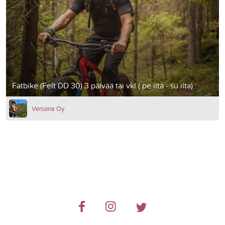
Fatbike (Felt DD 30) 3 päivää tai vkl ( pe ilta - su ilta)
Versona Oy