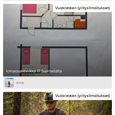
Vuokrataan (yritysilmoitukset)
lomaosakeviikko 17 Saariselältä
Anne
Vuokrataan (yritysilmoitukset)